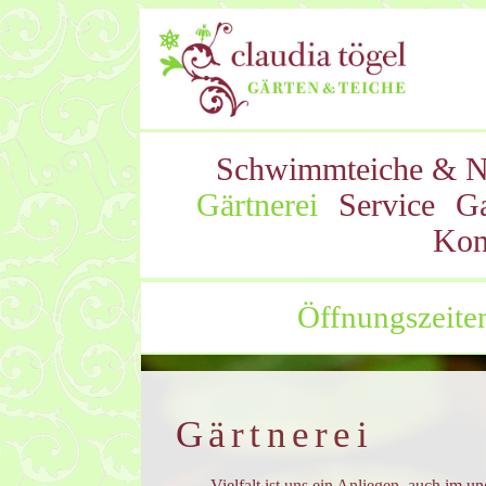
Schwimmteiche & N
Gärtnerei
Service
Ga
Kon
Öffnungszeite
Gärtnerei
Vielfalt ist uns ein Anliegen, auch im 